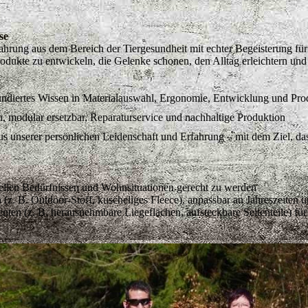
se
ahrung aus dem Bereich der Tiergesundheit mit echter Begeisterung fü
odukte zu entwickeln, die Gelenke schonen, den Alltag erleichtern und
undiertes Wissen in Materialauswahl, Ergonomie, Entwicklung und Pro
, modular ersetzbar, Reparaturservice und nachhaltige Produktion
aus unserer persönlichen Leidenschaft und Erfahrung – mit dem Ziel, 
llen Bedürfnissen und Wohnsituationen gerecht zu werden
. B. Outdoor-Stoff, kuscheliges Fleece), anpassbar an Jahreszeiten 
en (z. B. herausnehmbare Liegeflächen, aufsteckbare Seitenteile) fü