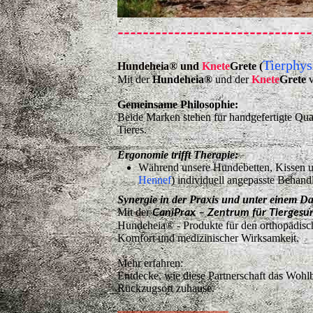
---------------------------
Tierphys
Hundeheia
®
und
Knete
Grete
(
Mit der
Hundeheia®
und der
Knete
Grete
v
Gemeinsame Philosophie:
Beide Marken stehen für handgefertigte Qua
Tieres.
Ergonomie trifft Therapie:
Während unsere Hundebetten, Kissen u
Hennef
) individuell angepasste Behand
Synergie in der Praxis und unter einem D
Mit der
CaniPrax – Zentrum für Tiergesu
Hundeheia® - Produkte für den orthopädisc
Komfort und medizinischer Wirksamkeit.
Mehr erfahren:
Entdecke, wie diese Partnerschaft das Wohl
Rückzugsort zuhause.