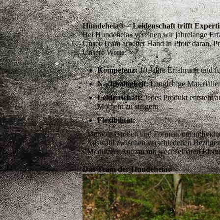
Hundeheia® – Leidenschaft trifft Experti
Bei Hundeheia
vereinen wir jahrelange Erf
®
Unser Team arbeitet Hand in Pfote daran, Pr
Unsere Werte:
Kompetenz:
10 Jahre Erfahrung und f
Nachhaltigkeit:
Langlebige Materialien
Leidenschaft:
Jedes Produkt entsteht 
Moment zu steigern
Flexibilität:
-
Variable Größen und Formen, um individue
-
Auswahl zwischen verschiedenen Bezügen (z
-
Modularer Aufbau mit wechselbaren Element
Das Team der Hundeheia
®