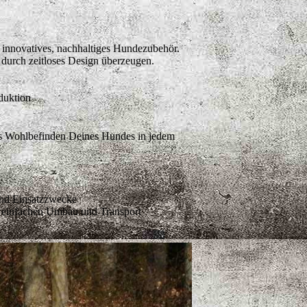
r innovatives, nachhaltiges Hundezubehör.
 durch zeitloses Design überzeugen.
duktion
das Wohlbefinden Deines Hundes in jedem
und Einsatzzwecke
r einfachen Umbau und Transport