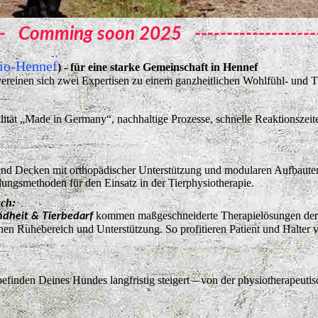
----- Comming soon 2025 ---------------------
io-Hennef
) - für eine starke Gemeinschaft in Hennef
ereinen sich zwei Expertisen zu einem ganzheitlichen Wohlfühl- und 
lität „Made in Germany“, nachhaltige Prozesse, schnelle Reaktionszei
nd Decken mit orthopädischer Unterstützung und modularen Aufbauten
lungsmethoden für den Einsatz in der Tierphysiotherapie.
ach:
kommen maßgeschneiderte Therapielösungen der 
ndheit & Tierbedarf
hen Ruhebereich und Unterstützung. So profitieren Patient und Halte
befinden Deines Hundes langfristig steigert – von der physiotherapeut