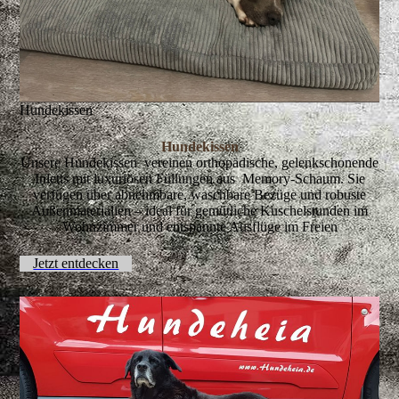
Hundekissen
Hundekissen
Unsere Hundekissen vereinen orthopädische, gelenkschonende
Inletts mit luxuriösen Füllungen aus Memory-Schaum. Sie
verfügen über abnehmbare, waschbare Bezüge und robuste
Außenmaterialien – ideal für gemütliche Kuschelstunden im
Wohnzimmer und entspannte Ausflüge im Freien
Jetzt entdecken