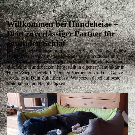
Willkommen bei Hundeheia
–
®
Dein zuverlässiger Partner für
gesunden Schlaf
Bei Hundeheia
findest Du nix von der Stange. Bei uns findest
®
Du handverlesene, zuverlässige Materialien, modulare und
nachhaltige Hundebetten, gelenkschonende Hundekissen und
kuschelige Hundedecken, hergestellt in eigener Manufaktur in
Hennef/Sieg – perfekt für Deinen Vierbeiner. Und das Ganze
so, das es in
Dein
Zuhause passt. Wir setzen dabei auf beste
Materialien und Nachhaltigkeit.