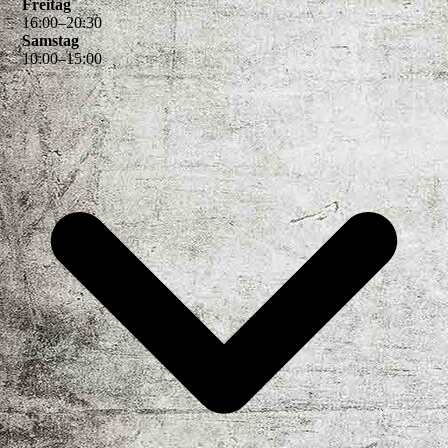
Freitag
16
:
00
–
20
:
30
Samstag
10
:
00
–
15
:
00