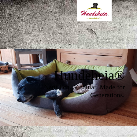
Hundeheia
®
Natürlich. Modular. Made for
Generations.