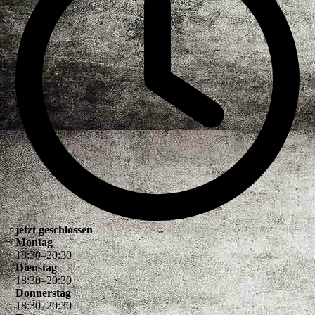
jetzt geschlossen
Montag
18
:
30
–
20
:
30
Dienstag
18
:
30
–
20
:
30
Donnerstag
18
:
30
–
20
:
30