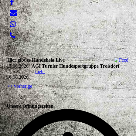
Hier gibt es Hundeheia Live
15.08.2026
AGI Turnier Hundesportgruppe Troisdorf
-
mehr
16.08.2026
<< vorherige
Unsere Öffnungszeiten